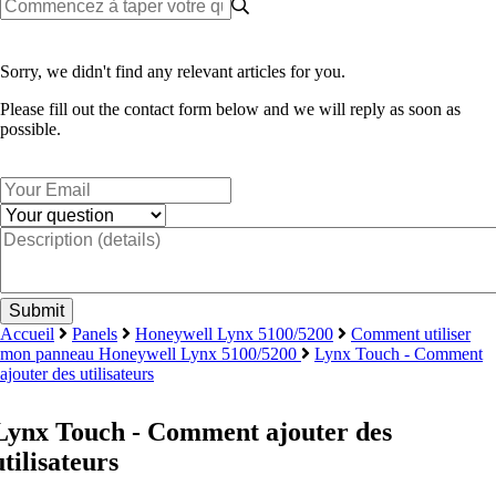
Sorry, we didn't find any relevant articles for you.
Please fill out the contact form below and we will reply as soon as
possible.
Accueil
Panels
Honeywell Lynx 5100/5200
Comment utiliser
mon panneau Honeywell Lynx 5100/5200
Lynx Touch - Comment
ajouter des utilisateurs
Lynx Touch - Comment ajouter des
utilisateurs