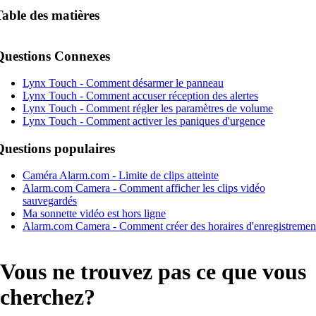
Table des matières
Questions Connexes
Lynx Touch - Comment désarmer le panneau
Lynx Touch - Comment accuser réception des alertes
Lynx Touch - Comment régler les paramètres de volume
Lynx Touch - Comment activer les paniques d'urgence
Questions populaires
Caméra Alarm.com - Limite de clips atteinte
Alarm.com Camera - Comment afficher les clips vidéo
sauvegardés
Ma sonnette vidéo est hors ligne
Alarm.com Camera - Comment créer des horaires d'enregistremen
Vous ne trouvez pas ce que vous
cherchez?