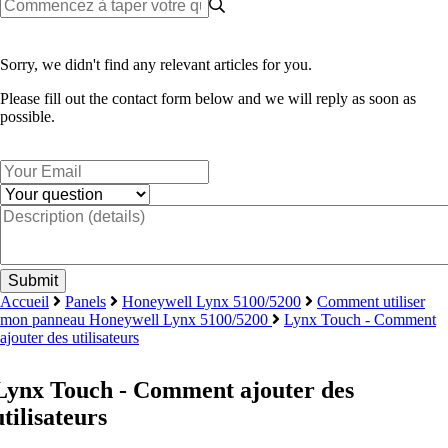
Sorry, we didn't find any relevant articles for you.
Please fill out the contact form below and we will reply as soon as
possible.
Accueil
Panels
Honeywell Lynx 5100/5200
Comment utiliser
mon panneau Honeywell Lynx 5100/5200
Lynx Touch - Comment
ajouter des utilisateurs
Lynx Touch - Comment ajouter des
utilisateurs