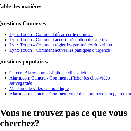
Table des matières
Questions Connexes
Lynx Touch - Comment désarmer le panneau
Lynx Touch - Comment accuser réception des alertes
Lynx Touch - Comment régler les paramètres de volume
Lynx Touch - Comment activer les paniques d'urgence
Questions populaires
Caméra Alarm.com - Limite de clips atteinte
Alarm.com Camera - Comment afficher les clips vidéo
sauvegardés
Ma sonnette vidéo est hors ligne
Alarm.com Camera - Comment créer des horaires d'enregistremen
Vous ne trouvez pas ce que vous
cherchez?