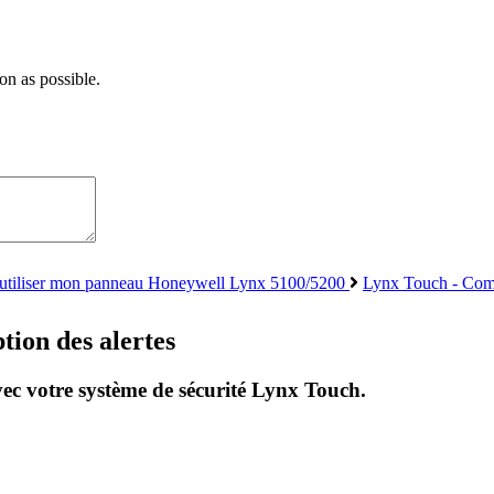
on as possible.
tiliser mon panneau Honeywell Lynx 5100/5200
Lynx Touch - Comm
ion des alertes
vec votre système de sécurité Lynx Touch.