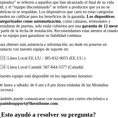
xpirados” se refieren a aquellos que han alcanzado el final de su vida
til, y el “equipo discontinuado” se refiere a productos que ya no se
abrican ni se respaldan. Los dispositivos que caen en estas categorías
ueden no calificar para los beneficios de la garantía.
Los dispositivos
ategorizados como automatización
, como cámaras, termostatos y
erraduras de puertas, solo están cubiertos por una
garantía de 12 mese
 partir de la fecha de instalación. Recomendamos estar atentos al estado
e su equipo para garantizar su fiabilidad continua.
ara obtener más asistencia e información, no dude en ponerse en
ontacto con nuestro equipo de soporte en:
🇸 Línea Local EE.UU.: 385-832-9055 (EE.UU.)
🇦 Línea Local Canadá: 587-844-5377 (Canadá)
uestro equipo está disponible en los siguientes horarios:
e lunes a sábado: de 6 am a 8 pm (hora estándar de las Montañas
ocosas)
ambién puede comunicarse con nosotros por correo electrónico a
panishsupport@fluenthome.com
.
¿Esto ayudó a resolver su pregunta?