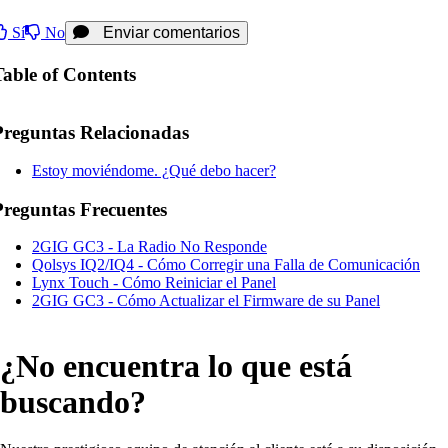
Sí
No
Enviar comentarios
Table of Contents
Preguntas Relacionadas
Estoy moviéndome. ¿Qué debo hacer?
Preguntas Frecuentes
2GIG GC3 - La Radio No Responde
Qolsys IQ2/IQ4 - Cómo Corregir una Falla de Comunicación
Lynx Touch - Cómo Reiniciar el Panel
2GIG GC3 - Cómo Actualizar el Firmware de su Panel
¿No encuentra lo que está
buscando?