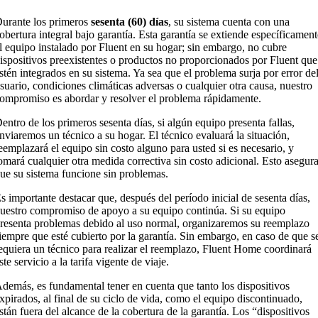
urante los primeros
sesenta (60) días
, su sistema cuenta con una
obertura integral bajo garantía. Esta garantía se extiende específicament
l equipo instalado por Fluent en su hogar; sin embargo, no cubre
ispositivos preexistentes o productos no proporcionados por Fluent que
stén integrados en su sistema. Ya sea que el problema surja por error de
suario, condiciones climáticas adversas o cualquier otra causa, nuestro
ompromiso es abordar y resolver el problema rápidamente.
entro de los primeros sesenta días, si algún equipo presenta fallas,
nviaremos un técnico a su hogar. El técnico evaluará la situación,
eemplazará el equipo sin costo alguno para usted si es necesario, y
omará cualquier otra medida correctiva sin costo adicional. Esto asegur
ue su sistema funcione sin problemas.
s importante destacar que, después del período inicial de sesenta días,
uestro compromiso de apoyo a su equipo continúa. Si su equipo
resenta problemas debido al uso normal, organizaremos su reemplazo
iempre que esté cubierto por la garantía. Sin embargo, en caso de que s
equiera un técnico para realizar el reemplazo, Fluent Home coordinará
ste servicio a la tarifa vigente de viaje.
demás, es fundamental tener en cuenta que tanto los dispositivos
xpirados, al final de su ciclo de vida, como el equipo discontinuado,
stán fuera del alcance de la cobertura de la garantía. Los “dispositivos