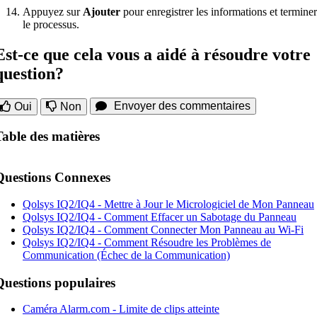
Appuyez sur
Ajouter
pour enregistrer les informations et terminer
le processus.
Est-ce que cela vous a aidé à résoudre votre
question?
Envoyer des commentaires
Oui
Non
Table des matières
Questions Connexes
Qolsys IQ2/IQ4 - Mettre à Jour le Micrologiciel de Mon Panneau
Qolsys IQ2/IQ4 - Comment Effacer un Sabotage du Panneau
Qolsys IQ2/IQ4 - Comment Connecter Mon Panneau au Wi-Fi
Qolsys IQ2/IQ4 - Comment Résoudre les Problèmes de
Communication (Échec de la Communication)
Questions populaires
Caméra Alarm.com - Limite de clips atteinte