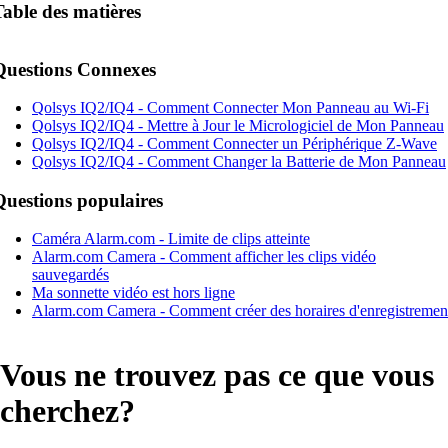
Table des matières
Questions Connexes
Qolsys IQ2/IQ4 - Comment Connecter Mon Panneau au Wi-Fi
Qolsys IQ2/IQ4 - Mettre à Jour le Micrologiciel de Mon Panneau
Qolsys IQ2/IQ4 - Comment Connecter un Périphérique Z-Wave
Qolsys IQ2/IQ4 - Comment Changer la Batterie de Mon Panneau
Questions populaires
Caméra Alarm.com - Limite de clips atteinte
Alarm.com Camera - Comment afficher les clips vidéo
sauvegardés
Ma sonnette vidéo est hors ligne
Alarm.com Camera - Comment créer des horaires d'enregistremen
Vous ne trouvez pas ce que vous
cherchez?