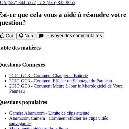
CA (587) 844-5377
US (385) 832-9055
Est-ce que cela vous a aidé à résoudre votre
question?
Envoyer des commentaires
Oui
Non
Table des matières
Questions Connexes
2GIG GC3 - Comment Changer la Batterie
2GIG GC3 - Comment Effacer un Sabotage du Panneau
2GIG GC3 - Comment Mettre à Jour le Micrologiciel de Votre
Panneau
Questions populaires
Caméra Alarm.com - Limite de clips atteinte
Alarm.com Camera - Comment afficher les clips vidéo
sauvegardés
Ma sonnette vidéo est hors ligne