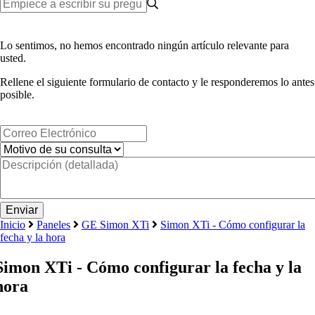
Lo sentimos, no hemos encontrado ningún artículo relevante para
usted.
Rellene el siguiente formulario de contacto y le responderemos lo antes
posible.
Inicio
Paneles
GE Simon XTi
Simon XTi - Cómo configurar la
fecha y la hora
Simon XTi - Cómo configurar la fecha y la
hora