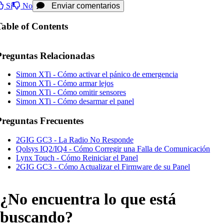
Sí
No
Enviar comentarios
Table of Contents
Preguntas Relacionadas
Simon XTi - Cómo activar el pánico de emergencia
Simon XTi - Cómo armar lejos
Simon XTi - Cómo omitir sensores
Simon XTi - Cómo desarmar el panel
Preguntas Frecuentes
2GIG GC3 - La Radio No Responde
Qolsys IQ2/IQ4 - Cómo Corregir una Falla de Comunicación
Lynx Touch - Cómo Reiniciar el Panel
2GIG GC3 - Cómo Actualizar el Firmware de su Panel
¿No encuentra lo que está
buscando?