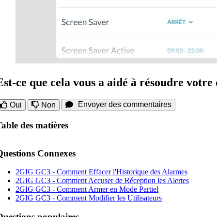
Est-ce que cela vous a aidé à résoudre votre
Envoyer des commentaires
Oui
Non
Table des matières
Questions Connexes
2GIG GC3 - Comment Effacer l'Historique des Alarmes
2GIG GC3 - Comment Accuser de Réception les Alertes
2GIG GC3 - Comment Armer en Mode Partiel
2GIG GC3 - Comment Modifier les Utilisateurs
Questions populaires