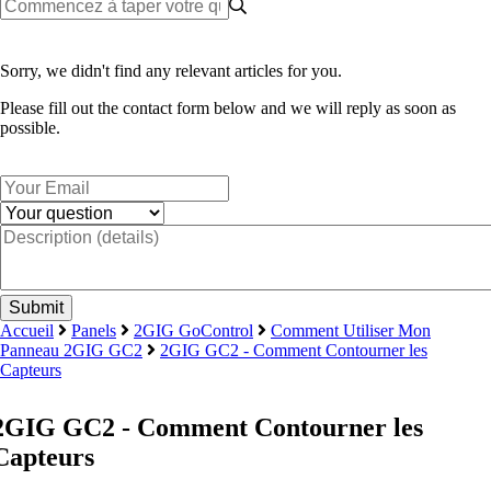
Sorry, we didn't find any relevant articles for you.
Please fill out the contact form below and we will reply as soon as
possible.
Accueil
Panels
2GIG GoControl
Comment Utiliser Mon
Panneau 2GIG GC2
2GIG GC2 - Comment Contourner les
Capteurs
2GIG GC2 - Comment Contourner les
Capteurs