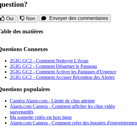
question?
Envoyer des commentaires
Oui
Non
Table des matières
Questions Connexes
2GIG GC2 - Comment Nettoyer L'écran
2GIG GC2 - Comment Désarmer le Panneau
2GIG GC2 - Comment Activer les Paniques d'Urgence
2GIG GC2 - Comment Accuser Réception des Alertes
Questions populaires
Caméra Alarm.com - Limite de clips atteinte
Alarm.com Camera - Comment afficher les clips vidéo
sauvegardés
Ma sonnette vidéo est hors ligne
Alarm.com Camera - Comment créer des horaires d'enregistremen