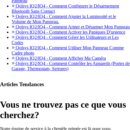
Panneau
Qolsys IQ2/IQ4 - Comment Configurer le Désarmement
Bluetooth Sans Contact
Qolsys IQ2/IQ4 - Comment Ajuster la Luminosité et le
Volume de Mon Panneau.
Qolsys IQ2/IQ4 - Comment Armer et Désarmer Mon Panneau
Qolsys IQ2/IQ4 - Comment Activer les Paniques D'urgence
Qolsys IQ2/IQ4 - Comment Gérer les Utilisateurs et Les
Codes
Qolsys IQ2/IQ4 - Comment Utiliser Mon Panneau Comme
Cadre photo
Qolsys IQ2/IQ4 - Comment Afficher Ma Caméra
Qolsys IQ2/IQ4 - Comment Contrôler les Appareils (Portes de
Garage, Thermostats, Serrures)
Articles Tendances
Vous ne trouvez pas ce que vous
cherchez?
Notre équipe de service à la clientèle primée est là pour vous.