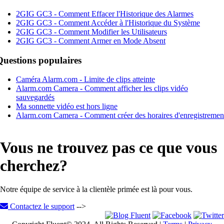
2GIG GC3 - Comment Effacer l'Historique des Alarmes
2GIG GC3 - Comment Accéder à l'Historique du Système
2GIG GC3 - Comment Modifier les Utilisateurs
2GIG GC3 - Comment Armer en Mode Absent
Questions populaires
Caméra Alarm.com - Limite de clips atteinte
Alarm.com Camera - Comment afficher les clips vidéo
sauvegardés
Ma sonnette vidéo est hors ligne
Alarm.com Camera - Comment créer des horaires d'enregistremen
Vous ne trouvez pas ce que vous
cherchez?
Notre équipe de service à la clientèle primée est là pour vous.
Contactez le support
-->