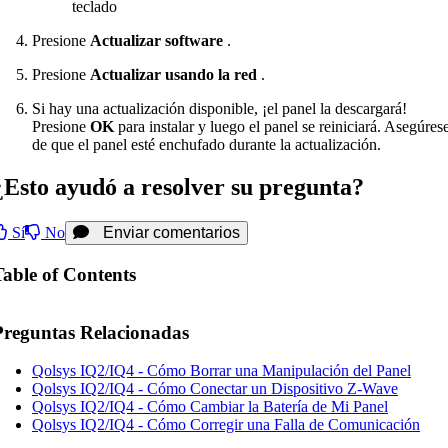
teclado
Presione
Actualizar software
.
Presione
Actualizar usando la red
.
Si hay una actualización disponible, ¡el panel la descargará!
Presione
OK
para instalar y luego el panel se reiniciará. Asegúres
de que el panel esté enchufado durante la actualización.
¿Esto ayudó a resolver su pregunta?
Sí
No
Enviar comentarios
Table of Contents
Preguntas Relacionadas
Qolsys IQ2/IQ4 - Cómo Borrar una Manipulación del Panel
Qolsys IQ2/IQ4 - Cómo Conectar un Dispositivo Z-Wave
Qolsys IQ2/IQ4 - Cómo Cambiar la Batería de Mi Panel
Qolsys IQ2/IQ4 - Cómo Corregir una Falla de Comunicación