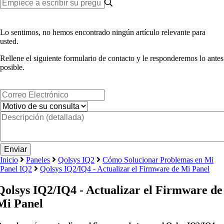
Lo sentimos, no hemos encontrado ningún artículo relevante para
usted.
Rellene el siguiente formulario de contacto y le responderemos lo antes
posible.
Inicio
Paneles
Qolsys IQ2
Cómo Solucionar Problemas en Mi
Panel IQ2
Qolsys IQ2/IQ4 - Actualizar el Firmware de Mi Panel
Qolsys IQ2/IQ4 - Actualizar el Firmware de
Mi Panel