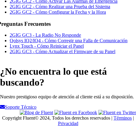
2GIG GC2 - Cómo Activar Las Alarmas de Emergencia
2GIG GC2 - Cómo Realizar una Prueba del Sistema
2GIG GC2 - Cómo Configurar la Fecha y la Hora
Preguntas Frecuentes
2GIG GC3 - La Radio No Responde
Qolsys IQ2/IQ4 - Cómo Corregir una Falla de Comunicación
Lynx Touch - Cómo Reiniciar el Panel
2GIG GC3 - Cómo Actualizar el Firmware de su Panel
¿No encuentra lo que está
buscando?
Nuestro prestigioso equipo de atención al cliente está a su disposición.
Soporte Técnico
Copyright Fluent© 2024, Todos los derechos reservados |
Términos
|
Privacidad