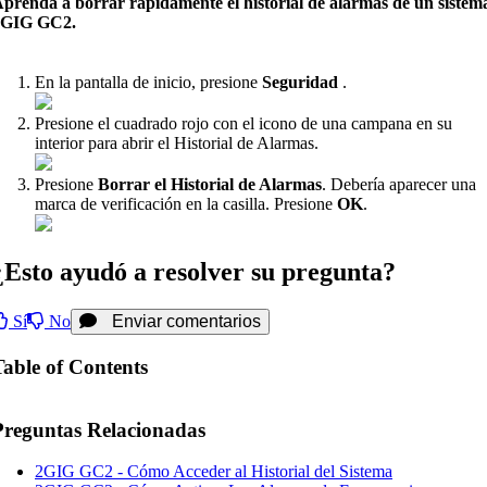
prenda a borrar rápidamente el historial de alarmas de un sistem
2GIG GC2.
En la pantalla de inicio, presione
Seguridad
.
Presione el cuadrado rojo con el icono de una campana en su
interior para abrir el Historial de Alarmas.
Presione
Borrar el Historial de Alarmas
. Debería aparecer una
marca de verificación en la casilla. Presione
OK
.
¿Esto ayudó a resolver su pregunta?
Sí
No
Enviar comentarios
Table of Contents
Preguntas Relacionadas
2GIG GC2 - Cómo Acceder al Historial del Sistema