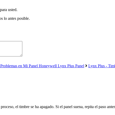
para usted.
s lo antes posible.
Problemas en Mi Panel Honeywell Lynx Plus Panel
Lynx Plus - Tim
proceso, el timbre se ha apagado. Si el panel suena, repita el paso anter