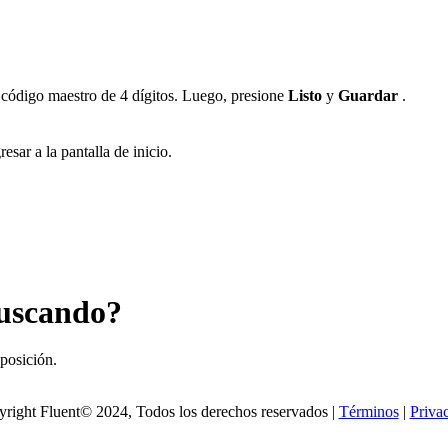
 código maestro de 4 dígitos. Luego, presione
Listo
y
Guardar
.
esar a la pantalla de inicio.
buscando?
sposición.
right Fluent© 2024, Todos los derechos reservados |
Términos
|
Priva