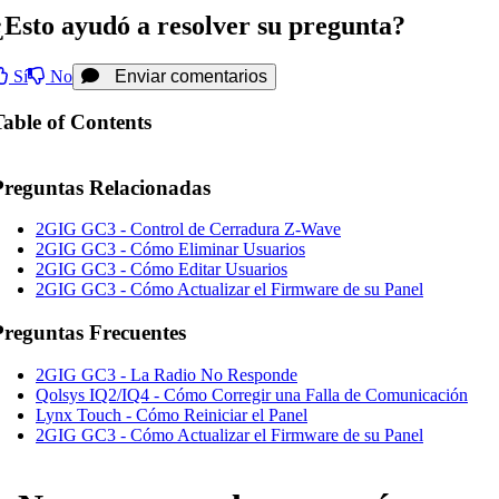
¿Esto ayudó a resolver su pregunta?
Sí
No
Enviar comentarios
Table of Contents
Preguntas Relacionadas
2GIG GC3 - Control de Cerradura Z-Wave
2GIG GC3 - Cómo Eliminar Usuarios
2GIG GC3 - Cómo Editar Usuarios
2GIG GC3 - Cómo Actualizar el Firmware de su Panel
Preguntas Frecuentes
2GIG GC3 - La Radio No Responde
Qolsys IQ2/IQ4 - Cómo Corregir una Falla de Comunicación
Lynx Touch - Cómo Reiniciar el Panel
2GIG GC3 - Cómo Actualizar el Firmware de su Panel