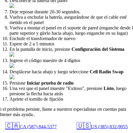
Desconecte la batería del panel
Deje reposar durante 20-30 segundos.
Vuelva a enchufar la batería, asegurándose de que el cable esté
metido en el panel
Vuelva a montar el panel en el soporte de pared (enganche desde 
parte superior y gírelo hacia abajo, luego enganche en su lugar)
Enchufe el transformador de nuevo
Espere de 2 a 5 minutos
En la pantalla de inicio, presione
Configuración del Sistema
Ingrese el código maestro de 4 dígitos
Desplácese hacia abajo y luego seleccione
Cell Radio Swap
Presione
Iniciar prueba de radio
Una vez que el panel muestre "Exitoso", presione
Listo
, luego
presione la flecha hacia atrás
Apriete el tornillo de fijación
i el problema persiste, llame a nuestros especialistas en cuentas para
btener más ayuda..
🇨🇦
🇺🇸
CA (587) 844-5377
US (385) 832-9055