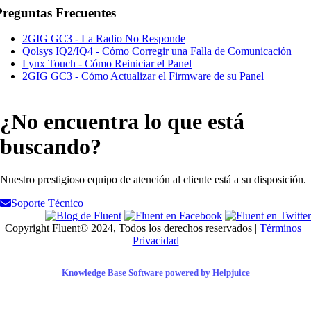
Preguntas Frecuentes
2GIG GC3 - La Radio No Responde
Qolsys IQ2/IQ4 - Cómo Corregir una Falla de Comunicación
Lynx Touch - Cómo Reiniciar el Panel
2GIG GC3 - Cómo Actualizar el Firmware de su Panel
¿No encuentra lo que está
buscando?
Nuestro prestigioso equipo de atención al cliente está a su disposición.
Soporte Técnico
Copyright Fluent© 2024, Todos los derechos reservados |
Términos
|
Privacidad
Knowledge Base Software powered by Helpjuice