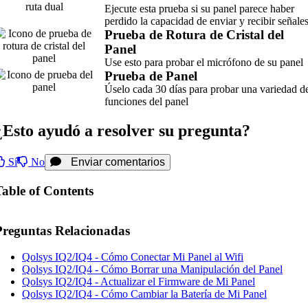
Ejecute esta prueba si su panel parece haber
perdido la capacidad de enviar y recibir señales
Prueba de Rotura de Cristal del
Panel
Use esto para probar el micrófono de su panel
Prueba de Panel
Úselo cada 30 días para probar una variedad d
funciones del panel
¿Esto ayudó a resolver su pregunta?
Sí
No
Enviar comentarios
Table of Contents
Preguntas Relacionadas
Qolsys IQ2/IQ4 - Cómo Conectar Mi Panel al Wifi
Qolsys IQ2/IQ4 - Cómo Borrar una Manipulación del Panel
Qolsys IQ2/IQ4 - Actualizar el Firmware de Mi Panel
Qolsys IQ2/IQ4 - Cómo Cambiar la Batería de Mi Panel